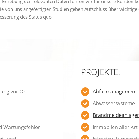
er Erhebung der relevanten Daten führen wir für unsere Kunden
Die von uns angefertigten Studien geben Aufschluss über wichti
esserung des Status quo.
PROJEKTE:
bung vor Ort
Abfallmanagement
Abwassersysteme
Brandmeldeanlage
d Wartungsfehler
Immobilen aller Art
ht- und
Infrastruktureinric