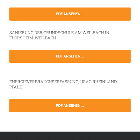
PDF ANSEHEN…
SANIERUNG DER GRUNDSCHULE AM WEILBACH IN
FLÖRSHEIM-WEILBACH
PDF ANSEHEN…
ENERGIEVERBRAUCHSERFASSUNG, USAG RHEINLAND-
PFALZ
PDF ANSEHEN…