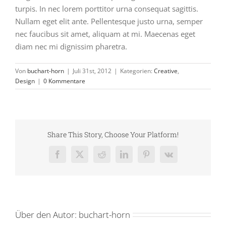
turpis. In nec lorem porttitor urna consequat sagittis.
Nullam eget elit ante. Pellentesque justo urna, semper
nec faucibus sit amet, aliquam at mi. Maecenas eget
diam nec mi dignissim pharetra.
Von
buchart-horn
|
Juli 31st, 2012
|
Kategorien:
Creative
,
Design
|
0 Kommentare
Share This Story, Choose Your Platform!
Facebook
X
Reddit
LinkedIn
Pinterest
Vk
Über den Autor:
buchart-horn