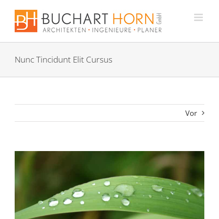
Zum
Inhalt
springen
Nunc Tincidunt Elit Cursus
Vor
Zeige
grösseres
Bild